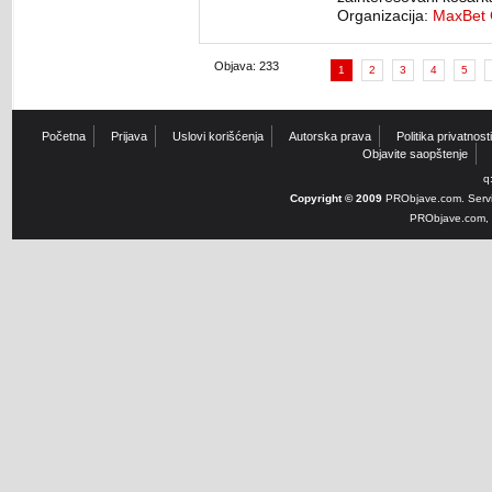
Organizacija:
MaxBet 
Objava: 233
1
2
3
4
5
Početna
Prijava
Uslovi korišćenja
Autorska prava
Politika privatnosti
Objavite saopštenje
q
Copyright © 2009
PRObjave.com. Servi
PRObjave.com, e-