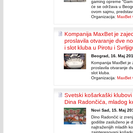
gaming opreme "Gamin
će se održava u Beog
ovom sajmu, predstavni
Organizacija:
MaxBet 
Kompanija MaxBet je zajed
proslavila otvaranje dve n
i slot kluba u Pirotu i Svrlji
Beograd, 16. Maj 201
Kompanija MaxBet je 
proslavila otvaranje d
slot kluba.
Organizacija:
MaxBet 
Svetski košarkaški klubovi
Dina Radončića, mladog ko
Novi Sad, 15. Maj 20
Dino Radončić iz zren
godište zasluženo je 
najtraženijih mladih k
zainteresovani košarka