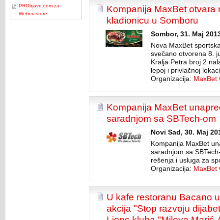
PRObjave.com za
Kompanija MaxBet otvara 
Webmastere
kladionicu u Somboru
Sombor, 31. Maj 2013
Nova MaxBet sportska
svečano otvorena 8. ju
Kralja Petra broj 2 na
lepoj i privlačnoj lokacij
Organizacija:
MaxBet 
Kompanija MaxBet unapređ
saradnjom sa SBTech-om
Novi Sad, 30. Maj 20
Kompanija MaxBet una
saradnjom sa SBTech
rešenja i usluga za sp
Organizacija:
MaxBet 
U kafe restoranu Bacano 
akcija "Stop razvoju dijabe
Lions kluba "Mileva Marić-