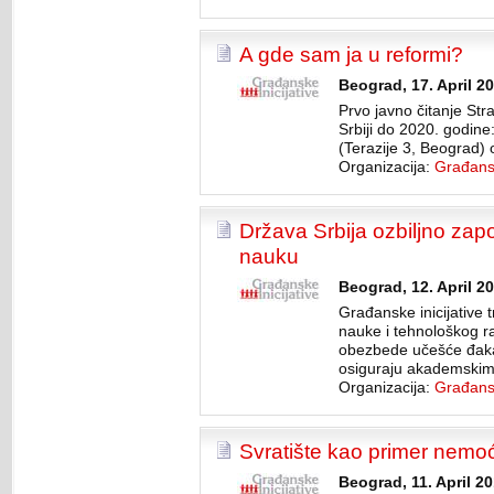
A gde sam ja u reformi?
Beograd, 17. April 2
Prvo javno čitanje Str
Srbiji do 2020. godine
(Terazije 3, Beograd) 
Organizacija:
Građansk
Država Srbija ozbiljno zap
nauku
Beograd, 12. April 20
Građanske inicijative 
nauke i tehnološkog ra
obezbede učešće đaka i
osiguraju akademskim 
Organizacija:
Građansk
Svratište kao primer nemo
Beograd, 11. April 20