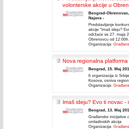
volonterske akcije u Obre
Beograd-Obrenovac, 
Najava -
Predstavljanje konkur
akcije "Imaš ideju? Evo
održaće se 27. maja 
Obrenovcu od 12:00h
Organizacija:
Građansk
Nova regionalna platforma
Beograd, 15. Maj 201
6 organizacija iz Srbij
Kosova, osniva region
Organizacija:
Građansk
Imaš ideju? Evo ti novac - 
Beograd, 13. Maj 201
Građanske inicijative o
omladinskih akcija
Organizacija:
Građansk