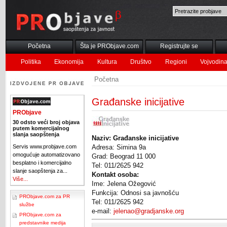
Početna
Šta je PRObjave.com
Registrujte se
Politika
Ekonomija
Kultura
Društvo
Regioni
Vojvodin
Početna
Građanske inicijative
PRObjave
30 odsto veći broj objava
putem komercijalnog
slanja saopštenja
Naziv: Građanske inicijative
Servis www.probjave.com
Adresa: Simina 9a
omogućuje automatizovano
Grad: Beograd 11 000
besplatno i komercijalno
Tel: 011/2625 942
slanje saopštenja za...
Kontakt osoba:
Više...
Ime: Jelena Ožegović
Funkcija: Odnosi sa javnošću
PRObjave.com za PR
Tel: 011/2625 942
službe
e-mail:
jelenao@gradjanske.org
PRObjave.com za
predstavnike medija