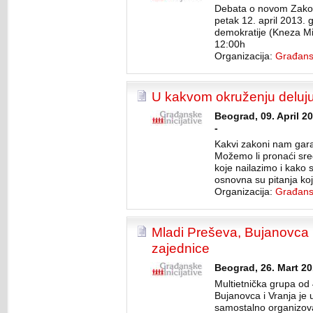
Debata o novom Zako
petak 12. april 2013. 
demokratije (Kneza Mi
12:00h
Organizacija:
Građansk
U kakvom okruženju delu
Beograd, 09. April 2
-
Kakvi zakoni nam gara
Možemo li pronaći sr
koje nailazimo i kako
osnovna su pitanja koja
Organizacija:
Građansk
Mladi Preševa, Bujanovca 
zajednice
Beograd, 26. Mart 20
Multietnička grupa od 
Bujanovca i Vranja je 
samostalno organizoval