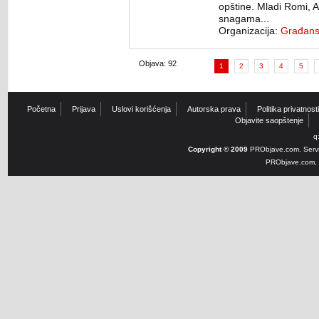
opštine. Mladi Romi, A
snagama...
Organizacija:
Građansk
Objava: 92
1
2
3
4
5
Početna
Prijava
Uslovi korišćenja
Autorska prava
Politika privatnosti
Objavite saopštenje
q
Copyright © 2009
PRObjave.com. Servi
PRObjave.com, e-