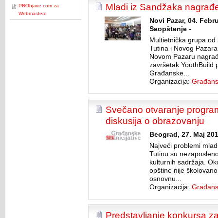
Mladi iz Sandžaka nagrađen
PRObjave.com za
Webmastere
Novi Pazar, 04. Febr
Saopštenje -
Multietnička grupa od 3
Tutina i Novog Pazara
Novom Pazaru nagrađe
završetak YouthBuild 
Građanske...
Organizacija:
Građansk
Svečano otvaranje program
diskusija o obrazovanju
Beograd, 27. Maj 201
Najveći problemi mlad
Tutinu su nezaposleno
kulturnih sadržaja. Ok
opštine nije školovano
osnovnu...
Organizacija:
Građansk
Predstavljanje konkursa z