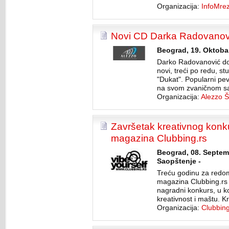
Organizacija:
InfoMre
Novi CD Darka Radovanov
Beograd, 19. Oktobar
Darko Radovanović do 
novi, treći po redu, s
"Dukat". Popularni pev
na svom zvaničnom saj
Organizacija:
Alezzo 
Završetak kreativnog konk
magazina Clubbing.rs
Beograd, 08. Septem
Saopštenje -
Treću godinu za redom
magazina Clubbing.rs
nagradni konkurs, u k
kreativnost i maštu. Kr
Organizacija:
Clubbing