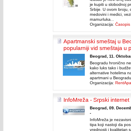
je kupiti u slobodnoj 
Srbije. U ovom broju,
medovini i medici, vez
mamurluka...
Organizacija:
Časopis
Apartmanski smeštaj u Be
popularniji vid smeštaja u p
Beograd, 11. Oktobar
Beogradu hronično ned
kako luks tako i budže
alternative hotelima na
apartmani u Beogradu 
Organizacija:
RentApa
InfoMreža - Srpski internet 
Beograd, 09. Decemb
-
InfoMreža je nezavisn
tipa koji nastoji da p
vrednosti i kvalitetan 