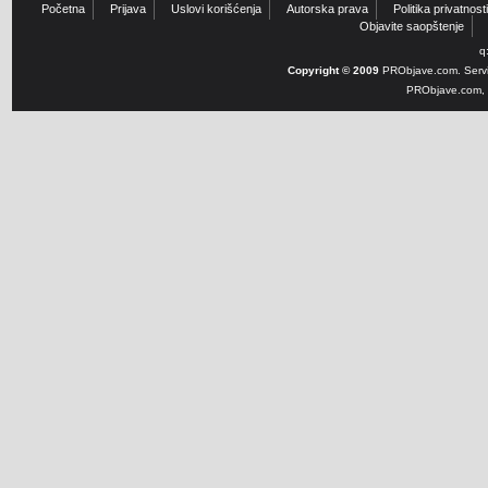
Početna
Prijava
Uslovi korišćenja
Autorska prava
Politika privatnosti
Objavite saopštenje
q
Copyright © 2009
PRObjave.com. Servi
PRObjave.com, e-