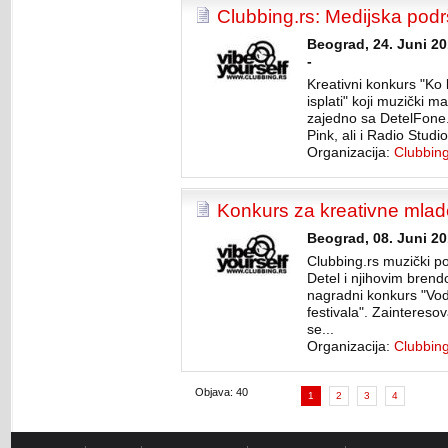
Clubbing.rs: Medijska pod
Beograd, 24. Juni 2
-
Kreativni konkurs "Ko 
isplati" koji muzički 
zajedno sa DetelFone.
Pink, ali i Radio Studi
Organizacija:
Clubbing
Konkurs za kreativne mlade
Beograd, 08. Juni 20
Clubbing.rs muzički po
Detel i njihovim bren
nagradni konkurs "Vo
festivala". Zaintereso
se...
Organizacija:
Clubbing
Objava: 40
1
2
3
4