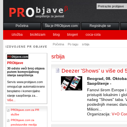
Početna
Šta je PRObjave.com
Registrujte se
izložba
biciklizam
blog
blogeri
coca-cola
Početna
Po tagu
srbija
srbija
PRObjave
30 odsto veći broj objava
Deezer 'Shows' u više od 
putem komercijalnog
slanja saopštenja
Beograd, 08. Oktoba
Servis www.probjave.com
Saopštenje -
omogućuje automatizovano
Fanovi širom Evrope 
besplatno i komercijalno
pristupiti lokalnim i 
slanje saopštenja za...
našeg "Shows" taba. V
Više...
poslednjih mesec dana
Milioni...
PRObjave.com za PR
Organizacija:
V+O Com
službe
PRObjave.com za
predstavnike medija