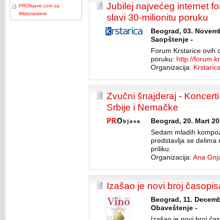
Jubilej najvećeg internet fo
PRObjave.com za
Webmastere
slavi 30-milionitu poruku
Beograd, 03. Novemb
Saopštenje -
Forum Krstarice ovih da
poruku:
http://forum.k
Organizacija:
Krstarica
Zvučni šnajderaj - Koncerti
Srbije i Nemačke
Beograd, 20. Mart 20
Sedam mladih kompozi
predstavlja se delima
priliku.
Organizacija:
Ana Gnja
Izašao je novi broj časopi
Beograd, 11. Decemb
Obaveštenje -
Izašao je novi broj č