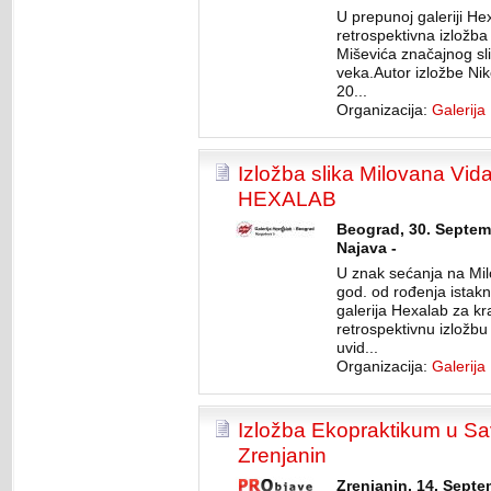
U prepunoj galeriji He
retrospektivna izložba
Miševića značajnog sl
veka.Autor izložbe Ni
20...
Organizacija:
Galerija
Izložba slika Milovana Vidak
HEXALAB
Beograd, 30. Septem
Najava -
U znak sećanja na Mi
god. od rođenja istak
galerija Hexalab za kr
retrospektivnu izložbu 
uvid...
Organizacija:
Galerija
Izložba Ekopraktikum u Sav
Zrenjanin
Zrenjanin, 14. Septe