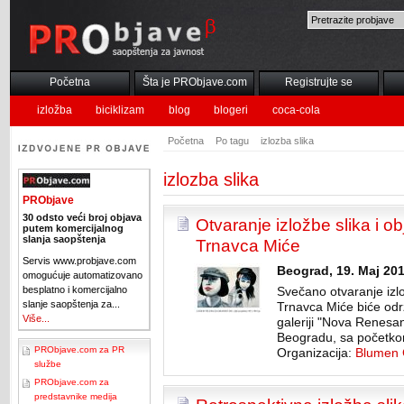
Početna
Šta je PRObjave.com
Registrujte se
izložba
biciklizam
blog
blogeri
coca-cola
Početna
Po tagu
izlozba slika
izlozba slika
PRObjave
30 odsto veći broj objava
Otvaranje izložbe slika i 
putem komercijalnog
slanja saopštenja
Trnavca Miće
Servis www.probjave.com
Beograd, 19. Maj 201
omogućuje automatizovano
besplatno i komercijalno
Svečano otvaranje izl
slanje saopštenja za...
Trnavca Miće biće odr
Više...
galeriji "Nova Renesa
Beogradu, sa početkom
PRObjave.com za PR
Organizacija:
Blumen 
službe
PRObjave.com za
predstavnike medija