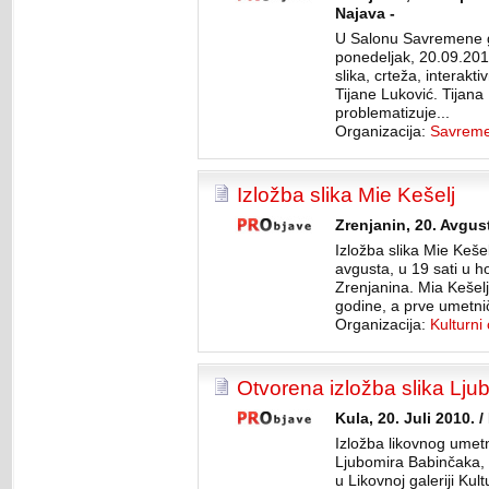
Najava -
U Salonu Savremene ga
ponedeljak, 20.09.201
slika, crteža, interakt
Tijane Luković. Tijan
problematizuje...
Organizacija:
Savremen
Izložba slika Mie Kešelj
Zrenjanin, 20. Avgus
Izložba slika Mie Keše
avgusta, u 19 sati u h
Zrenjanina. Mia Kešel
godine, a prve umetnič
Organizacija:
Kulturni
Otvorena izložba slika Lj
Kula, 20. Juli 2010.
Izložba likovnog umet
Ljubomira Babinčaka, o
u Likovnoj galeriji Kul