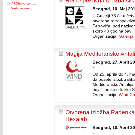
Retrospektivna izložba slik
PRObjave.com za
Webmastere
Beograd, 10. Maj 201
U Galeriji 73 će u četv
otvorena retrospektivn
Petrovića, pod nazivom
skoro 40 godina bavi i
Organizacija:
Galerija
Magija Mediteranske Antali
Beograd, 27. April 2
-
Od 25. aprila do 4. ma
da posete izložbu sli
Mediteranske Antalije –
boja" turske slikarke 
Organizacija:
Wind Co
Otvorena izložba Radenka M
Hexalab
Beograd, 10. April 2
-