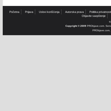
Početna
Prijava
Uslovi korišćenja
Autorska prava
Politika privatnosti
Objavite saopštenje
q
Copyright © 2009
PRObjave.com. Servi
PRObjave.com, e-