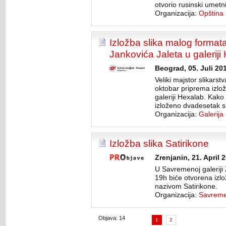
otvorio rusinski umetni
Organizacija:
Opština 
Izložba slika malog format
Jankovića Jaleta u galeriji
Beograd, 05. Juli 20
Veliki majstor slikars
oktobar priprema izlo
galeriji Hexalab. Kako 
izloženo dvadesetak s
Organizacija:
Galerija
Izložba slika Satirikone
Zrenjanin, 21. April 
U Savremenoj galeriji 
19h biće otvorena izlo
nazivom Satirikone.
Organizacija:
Savremen
Objava: 14
1
2