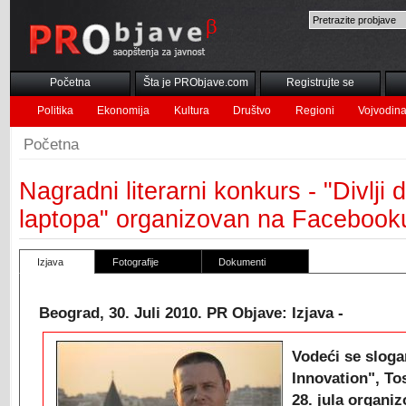
Početna
Šta je PRObjave.com
Registrujte se
Politika
Ekonomija
Kultura
Društvo
Regioni
Vojvodin
Početna
Nagradni literarni konkurs - "Divlji
laptopa" organizovan na Facebook
Izjava
Fotografije
Dokumenti
Beograd, 30. Juli 2010. PR Objave: Izjava -
Vodeći se slog
Innovation", To
28. jula organi