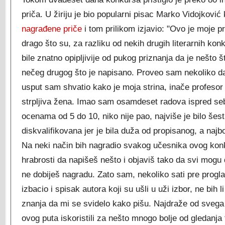
priča. U žiriju je bio popularni pisac Marko Vidojković
nagrađene priče
i tom prilikom izjavio: "Ovo je moje prv
drago što su, za razliku od nekih drugih literarnih ko
bile znatno opipljivije od pukog priznanja da je nešto š
nečeg drugog što je napisano. Proveo sam nekoliko dan
usput sam shvatio kako je moja strina, inače profesor 
strpljiva žena. Imao sam osamdeset radova ispred se
ocenama od 5 do 10, niko nije pao, najviše je bilo šest
diskvalifikovana jer je bila duža od propisanog, a najbo
Na neki način bih nagradio svakog učesnika ovog konk
hrabrosti da napišeš nešto i objaviš tako da svi mogu d
ne dobiješ nagradu. Zato sam, nekoliko sati pre progl
izbacio i spisak autora koji su ušli u uži izbor, ne bih 
znanja da mi se svidelo kako pišu. Najdraže od svega
ovog puta iskoristili za nešto mnogo bolje od gledanja 