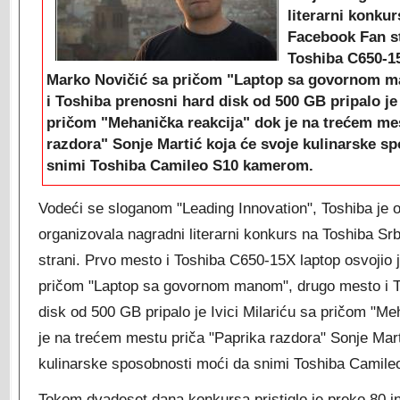
literarni konkur
Facebook Fan st
Toshiba C650-15
Marko Novičić sa pričom "Laptop sa govornom 
i Toshiba prenosni hard disk od 500 GB pripalo je 
pričom "Mehanička reakcija" dok je na trećem me
razdora" Sonje Martić koja će svoje kulinarske s
snimi Toshiba Camileo S10 kamerom.
Vodeći se sloganom "Leading Innovation", Toshiba je od
organizovala nagradni literarni konkurs na Toshiba Sr
strani. Prvo mesto i Toshiba C650-15X laptop osvojio 
pričom "Laptop sa govornom manom", drugo mesto i T
disk od 500 GB pripalo je Ivici Milariću sa pričom "Me
je na trećem mestu priča "Paprika razdora" Sonje Mart
kulinarske sposobnosti moći da snimi Toshiba Camil
Tokom dvadeset dana konkursa pristiglo je preko 80 in