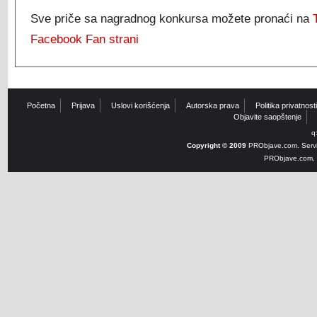
Sve priče sa nagradnog konkursa možete pronaći na
Facebook Fan strani
Početna
Prijava
Uslovi korišćenja
Autorska prava
Politika privatnosti
Objavite saopštenje
q
Copyright © 2009
PRObjave.com. Servi
PRObjave.com, e-